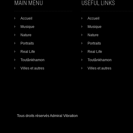
MAIN MENU
USEFUL LINKS
Accueil
Accueil
Musique
Musique
Nature
Nature
Portraits
Portraits
Real Life
Real Life
Toutânkhamon
Toutânkhamon
Villes et autres
Villes et autres
Tous droits réservés Admiral Vibration