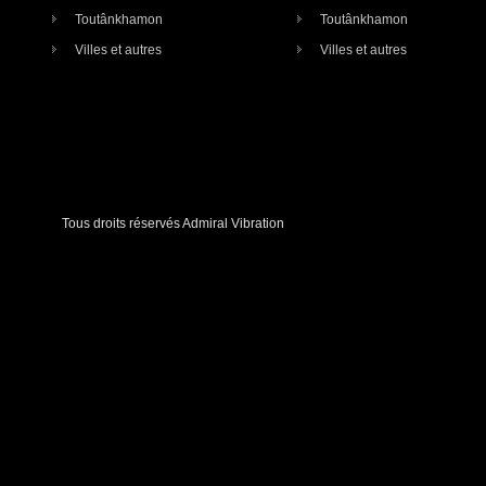
Toutânkhamon
Toutânkhamon
Villes et autres
Villes et autres
Tous droits réservés Admiral Vibration