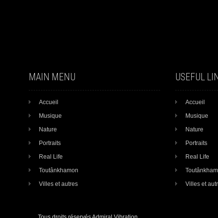
MAIN MENU
USEFUL LI
Accueil
Accueil
Musique
Musique
Nature
Nature
Portraits
Portraits
Real Life
Real Life
Toutânkhamon
Toutânkha
Villes et autres
Villes et aut
Tous droits réservés Admiral Vibration