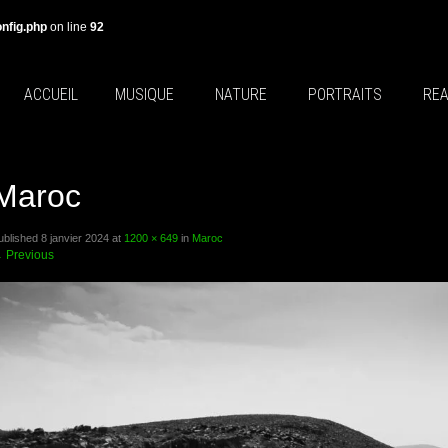
nfig.php
on line
92
ACCUEIL
MUSIQUE
NATURE
PORTRAITS
REA
Maroc
ublished
8 janvier 2024
at
1200 × 649
in
Maroc
←
Previous