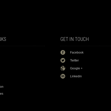
NKS
GET IN TOUCH
Facebook
Twitter
Google +
Linkedin
mon
res