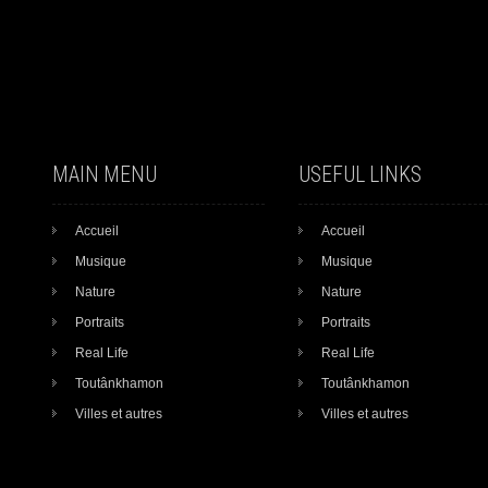
MAIN MENU
USEFUL LINKS
Accueil
Accueil
Musique
Musique
Nature
Nature
Portraits
Portraits
Real Life
Real Life
Toutânkhamon
Toutânkhamon
Villes et autres
Villes et autres